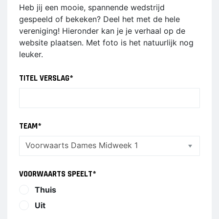
Sponsor worden
Heb jij een mooie, spannende wedstrijd
C1
gespeeld of bekeken? Deel het met de hele
Lid worden
C2
vereniging! Hieronder kan je je verhaal op de
Ledenshop
D1
website plaatsen. Met foto is het natuurlijk nog
D2
leuker.
Contact
E1
TITEL VERSLAG
*
E2
E3
F1
F2
TEAM
*
RECREANTEN
Dames Midweek 1
VOORWAARTS SPEELT
*
Dames Midweek 2
Thuis
Uit