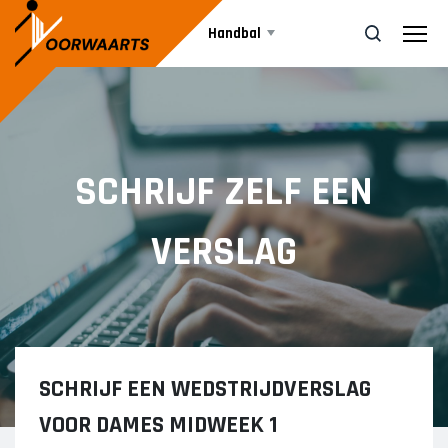
Handbal
Teams
ZOEK
SCHRIJF ZELF EEN
Agenda
DAMES
VERSLAG
Dames 1
Nieuws
Dames 2
JEUGD
Informatie
SCHRIJF EEN WEDSTRIJDVERSLAG
A1
A2
Vrijwilliger worden
VOOR DAMES MIDWEEK 1
B1