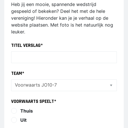
JO17-4
VOORWAARTS
Heb jij een mooie, spannende wedstrijd
JO17-1
6
gespeeld of bekeken? Deel het met de hele
JO17-2
vereniging! Hieronder kan je je verhaal op de
VOORWAARTS
JO17-3
website plaatsen. Met foto is het natuurlijk nog
7
leuker.
JO17-5
VOORWAARTS
JO19-1
8
TITEL VERSLAG
*
VOORWAARTS
MO20-1
18+1
MO15-1
VROUWEN 1
VETERANEN
TEAM
*
35/45 PLUS
WALKING
FOOTBALL
VOORWAARTS SPEELT
*
PUPILLEN
MINI'S
Thuis
Uit
JO8-1
4-5