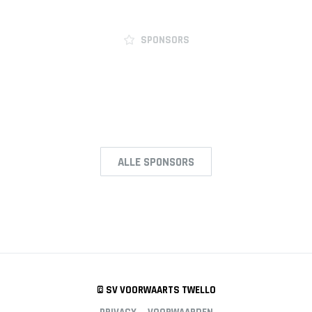
ZAAL
SPONSORS
HEREN
1
HEREN
2
AGENDA
ALLE SPONSORS
NIEUWS
INFORMATIE
© SV VOORWAARTS TWELLO