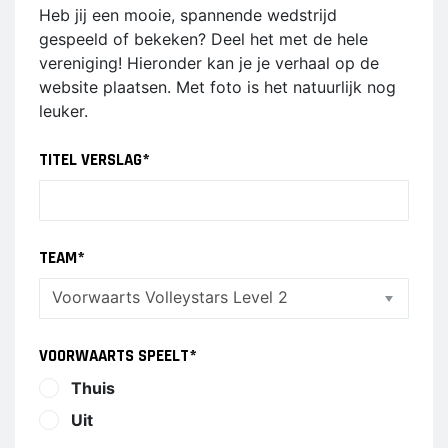
Heb jij een mooie, spannende wedstrijd
Dames 3
Vrijwilliger worden
gespeeld of bekeken? Deel het met de hele
Dames 5
vereniging! Hieronder kan je je verhaal op de
Sponsor worden
Dames 6
website plaatsen. Met foto is het natuurlijk nog
Dames 7
Lid worden
leuker.
Ledenshop
RECREANTEN
TITEL VERSLAG
*
Contact
Dames Recreanten 1
Heren Recreanten 1
TEAM
*
Heren Recreanten 2
Heren Recreanten 3
JEUGD
VOORWAARTS SPEELT
*
Thuis
Meisjes A1
Uit
Meisjes A2