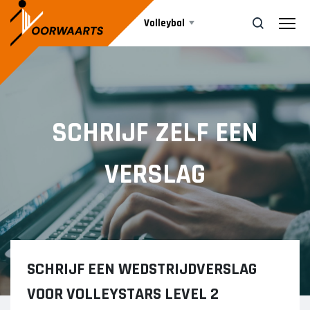
Volleybal
Teams
ZOEK
SCHRIJF ZELF EEN
Beachvolleybal
HEREN
VERSLAG
Heren 1
Agenda
Heren 2
Heren 3
Nieuws
DAMES
SCHRIJF EEN WEDSTRIJDVERSLAG
Informatie
Dames 1
VOOR VOLLEYSTARS LEVEL 2
Dames 2