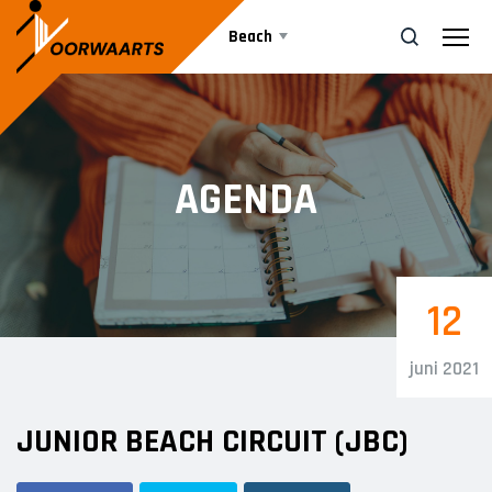
Beach
Vrijwilliger worden
ZOEK
AGENDA
Sponsor worden
Lid worden
Ledenshop
12
Contact
juni 2021
JUNIOR BEACH CIRCUIT (JBC)