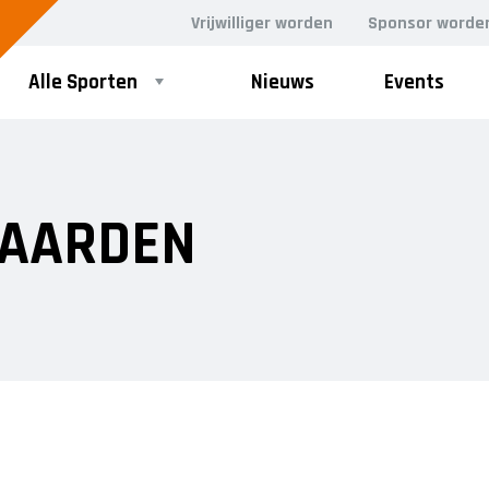
Vrijwilliger worden
Sponsor worde
Alle Sporten
Nieuws
Events
AARDEN
t…