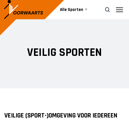
Alle Sporten
Nieuws
ZOEK
VEILIG SPORTEN
Events
Business
Informatie
VEILIGE (SPORT-)OMGEVING VOOR IEDEREEN
Vrijwilliger worden