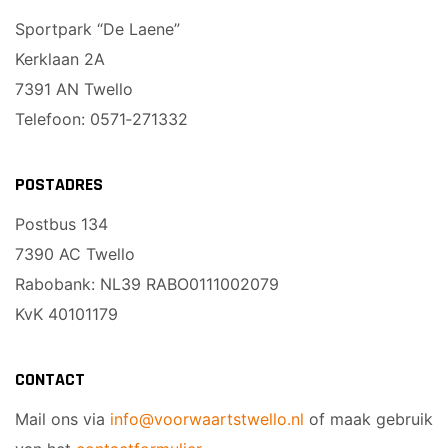
Sponsor worden
Sportpark “De Laene”
Lid worden
Kerklaan 2A
Ledenshop
7391 AN Twello
Contact
Telefoon: 0571‑271332
POSTADRES
Postbus 134
7390 AC Twello
Rabobank: NL39 RABO0111002079
KvK 40101179
CONTACT
Mail ons via
info@voorwaartstwello.nl
of maak gebruik