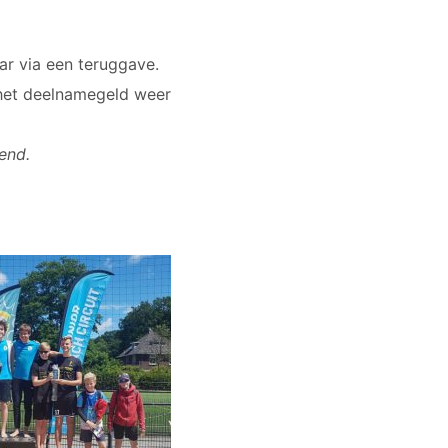
ar via een teruggave.
s het deelnamegeld weer
kend.