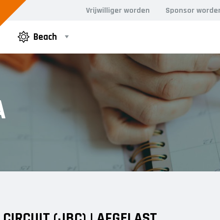
Vrijwilliger worden
Sponsor worde
Beach
A
CIRCUIT (JBC) | AFGELAST