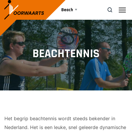
Beach
Vrijwilliger worden
ZOEK
BEACHTENNIS
Sponsor worden
Lid worden
Ledenshop
Contact
Het begrip beachtennis wordt steeds bekender in
Nederland. Het is een leuke, snel geleerde dynamische