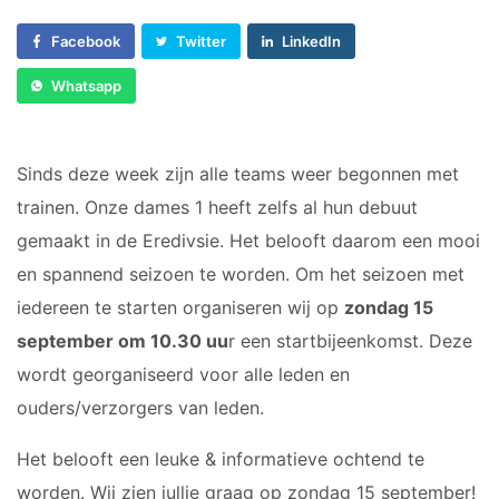
Sponsor worden
C1
Facebook
Twitter
LinkedIn
Lid worden
C2
Ledenshop
D1
Whatsapp
D2
Contact
E1
Sinds deze week zijn alle teams weer begonnen met
E2
trainen. Onze dames 1 heeft zelfs al hun debuut
E3
gemaakt in de Eredivsie. Het belooft daarom een mooi
F1
F2
en spannend seizoen te worden. Om het seizoen met
iedereen te starten organiseren wij op
zondag 15
RECREANTEN
september om 10.30 uu
r een startbijeenkomst. Deze
wordt georganiseerd voor alle leden en
Dames Midweek 1
ouders/verzorgers van leden.
Dames Midweek 2
Het belooft een leuke & informatieve ochtend te
worden. Wij zien jullie graag op zondag 15 september!