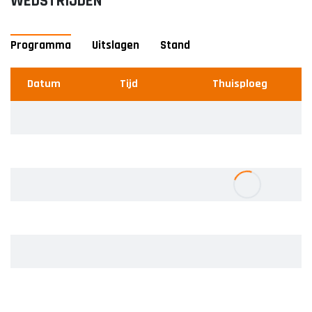
WEDSTRIJDEN
Programma
Uitslagen
Stand
Datum
Datum
#
Tijd
Thuisploeg
Team
Thuisploeg
Uitploeg
Wedstrijd
U