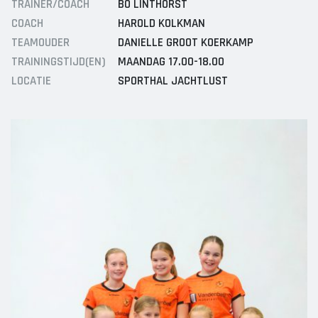
TRAINER/COACH
BO LINTHORST
Sponsor worden
C1
COACH
HAROLD KOLKMAN
Lid worden
C2
TEAMOUDER
DANIELLE GROOT KOERKAMP
Ledenshop
D1
TRAININGSTIJD(EN)
MAANDAG 17.00-18.00
D2
Contact
LOCATIE
SPORTHAL JACHTLUST
E1
E2
E3
F1
F2
RECREANTEN
Dames Midweek 1
Dames Midweek 2