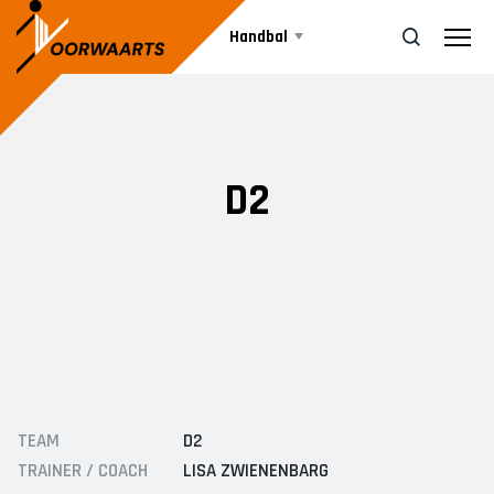
Handbal
Teams
ZOEK
D2
Agenda
DAMES
Dames 1
Nieuws
Dames 2
JEUGD
Informatie
A1
TEAM
D2
A2
Vrijwilliger worden
TRAINER / COACH
LISA ZWIENENBARG
B1