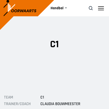
Handbal
Teams
ZOEK
C1
Agenda
DAMES
Dames 1
Nieuws
Dames 2
JEUGD
Informatie
A1
TEAM
C1
A2
Vrijwilliger worden
TRAINER/COACH
CLAUDIA BOUWMEESTER
B1