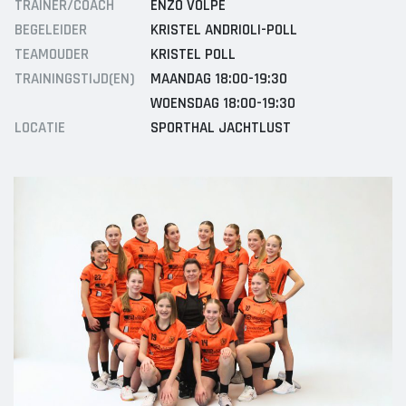
TRAINER/COACH
ENZO VOLPE
Sponsor worden
C1
BEGELEIDER
KRISTEL ANDRIOLI-POLL
Lid worden
C2
TEAMOUDER
KRISTEL POLL
Ledenshop
D1
TRAININGSTIJD(EN)
MAANDAG 18:00-19:30
D2
Contact
WOENSDAG 18:00-19:30
E1
LOCATIE
SPORTHAL JACHTLUST
E2
E3
F1
F2
RECREANTEN
Dames Midweek 1
Dames Midweek 2