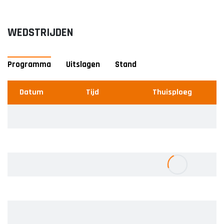
WEDSTRIJDEN
Programma
Uitslagen
Stand
Datum
Datum
#
Tijd
Thuisploeg
Team
Thuisploeg
Uitploeg
Wedstrijd
U