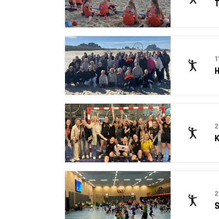
T
1
2
K
2