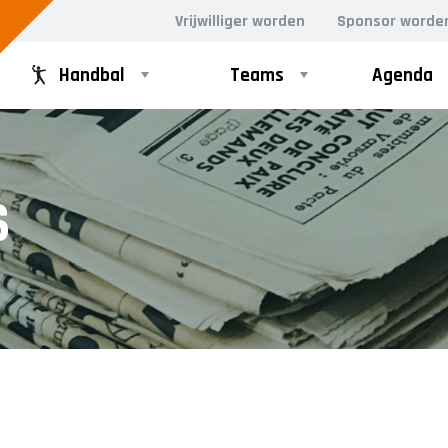
Vrijwilliger worden
Sponsor worde
Handbal
Teams
Agenda
GD
RECREANTEN
S
Dames Midweek 1
Dames Midweek 2