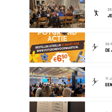
25
JE
20 
DE
11 
EE