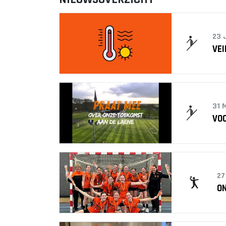
E2
E3
F1
23 
F2
VEI
31 
VOO
27
ON