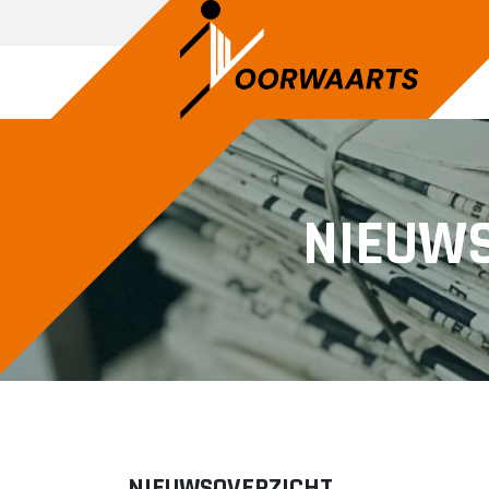
DAMES
JEU
NIEUW
Dames 1
A1
Dames 2
A2
B1
C1
C2
D1
D2
E1
NIEUWSOVERZICHT