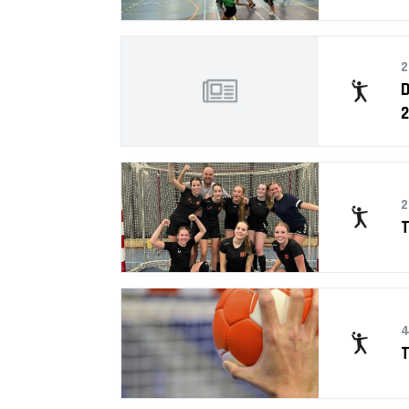
2
D
2
2
T
4
T