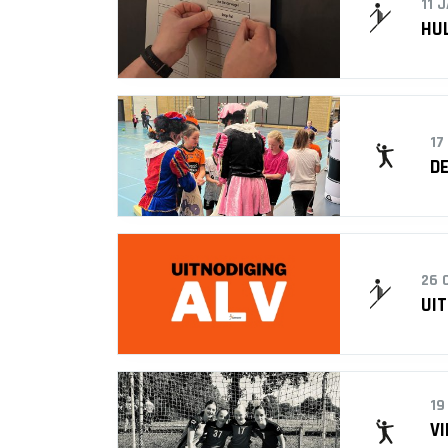
11 
HUL
17
DE
26 
UI
19
VI