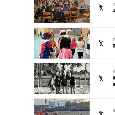
2
J
1
D
1
V
5