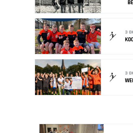
B
3 O
KOO
3 O
WE