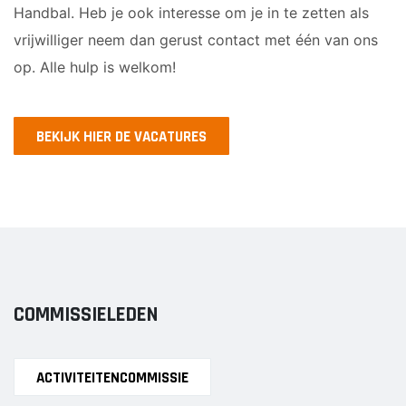
Sponsor worden
Handbal. Heb je ook interesse om je in te zetten als
C1
Lid worden
vrijwilliger neem dan gerust contact met één van ons
C2
op. Alle hulp is welkom!
Ledenshop
D1
D2
Contact
E1
BEKIJK HIER DE VACATURES
E2
E3
F1
F2
RECREANTEN
COMMISSIELEDEN
Dames Midweek 1
Dames Midweek 2
ACTIVITEITENCOMMISSIE