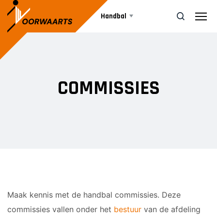
Handbal
Teams
ZOEK
COMMISSIES
Agenda
DAMES
Dames 1
Nieuws
Dames 2
JEUGD
Informatie
A1
Maak kennis met de handbal commissies. Deze
A2
Vrijwilliger worden
commissies vallen onder het
bestuur
van de afdeling
B1