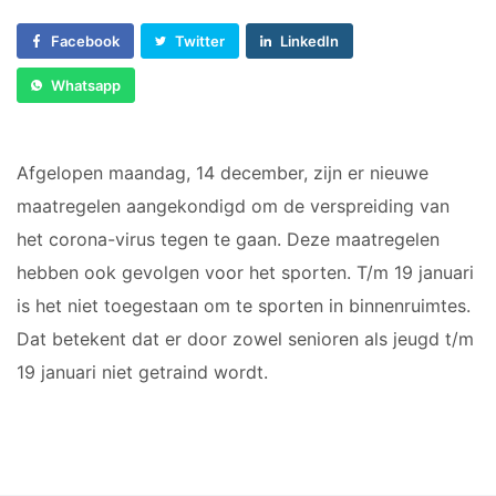
Sponsor worden
C1
Facebook
Twitter
LinkedIn
Lid worden
C2
Ledenshop
D1
Whatsapp
D2
Contact
E1
Afgelopen maandag, 14 december, zijn er nieuwe
E2
maatregelen aangekondigd om de verspreiding van
E3
het corona-virus tegen te gaan. Deze maatregelen
F1
F2
hebben ook gevolgen voor het sporten. T/m 19 januari
is het niet toegestaan om te sporten in binnenruimtes.
RECREANTEN
Dat betekent dat er door zowel senioren als jeugd t/m
19 januari niet getraind wordt.
Dames Midweek 1
Dames Midweek 2