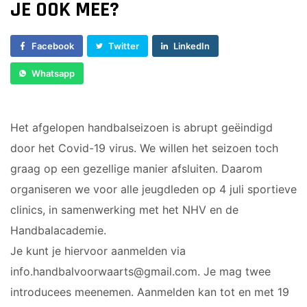
JE OOK MEE?
Sponsor worden
C1
Lid worden
C2
Facebook
Twitter
LinkedIn
Ledenshop
D1
D2
Whatsapp
Contact
E1
E2
Het afgelopen handbalseizoen is abrupt geëindigd
E3
door het Covid-19 virus. We willen het seizoen toch
F1
F2
graag op een gezellige manier afsluiten. Daarom
organiseren we voor alle jeugdleden op 4 juli sportieve
RECREANTEN
clinics, in samenwerking met het NHV en de
Handbalacademie.
Dames Midweek 1
Je kunt je hiervoor aanmelden via
Dames Midweek 2
info.handbalvoorwaarts@gmail.com. Je mag twee
introducees meenemen. Aanmelden kan tot en met 19