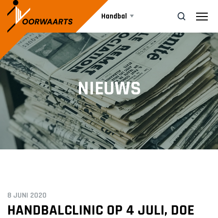
Handbal
Teams
ZOEK
NIEUWS
Agenda
DAMES
Dames 1
Nieuws
Dames 2
JEUGD
Informatie
A1
8 JUNI 2020
A2
Vrijwilliger worden
HANDBALCLINIC OP 4 JULI, DOE
B1