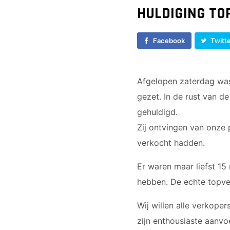
E2
HULDIGING TO
E3
F1
Facebook
Twitt
F2
Afgelopen zaterdag was
gezet. In de rust van d
gehuldigd.
Zij ontvingen van onze
verkocht hadden.
Er waren maar liefst 15
hebben. De echte topve
Wij willen alle verkope
zijn enthousiaste aanv