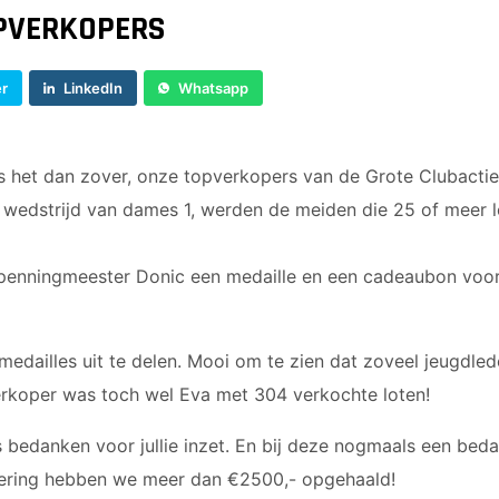
PVERKOPERS
er
LinkedIn
Whatsapp
 het dan zover, onze topverkopers van de Grote Clubactie
e wedstrijd van dames 1, werden de meiden die 25 of meer 
 penningmeester Donic een medaille en een cadeaubon voor 
 medailles uit te delen. Mooi om te zien dat zoveel jeugdle
rkoper was toch wel Eva met 304 verkochte loten!
rs bedanken voor jullie inzet. En bij deze nogmaals een bed
oering hebben we meer dan €2500,- opgehaald!