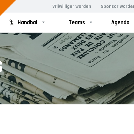
Vrijwilliger worden
Sponsor worde
Handbal
Teams
Agenda
GD
RECREANTEN
S
Dames Midweek 1
Dames Midweek 2