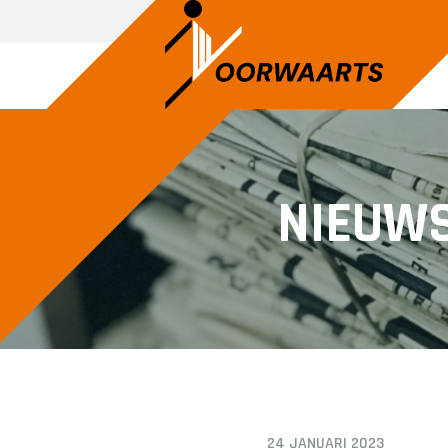
DAMES
JEU
NIEUW
Dames 1
A1
Dames 2
A2
B1
C1
C2
D1
D2
E1
24 JANUARI 2023