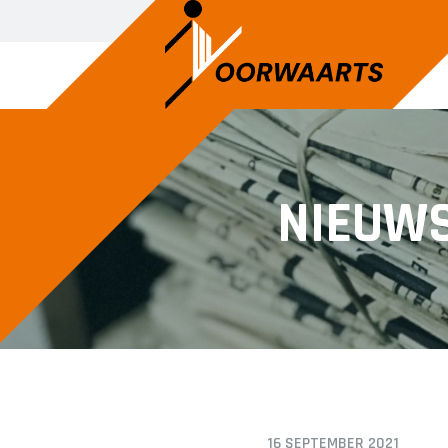
DAMES
JEU
NIEUW
Dames 1
A1
Dames 2
A2
B1
C1
C2
D1
D2
E1
16 SEPTEMBER 2021