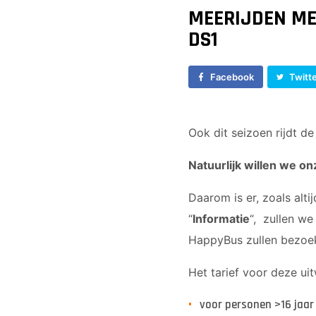
E2
MEERIJDEN ME
E3
DS1
F1
F2
Facebook
Twitt
Ook dit seizoen rijdt d
Natuurlijk willen we o
Daarom is er, zoals alt
“
Informatie
“, zullen we
HappyBus zullen bezoe
Het tarief voor deze ui
voor personen >16 jaar 