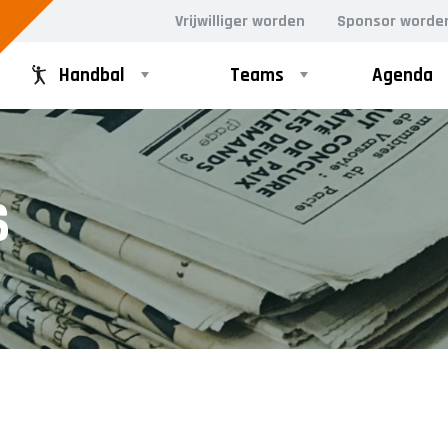
Vrijwilliger worden
Sponsor worde
Handbal
Teams
Agenda
GD
RECREANTEN
S
Dames Midweek 1
Dames Midweek 2