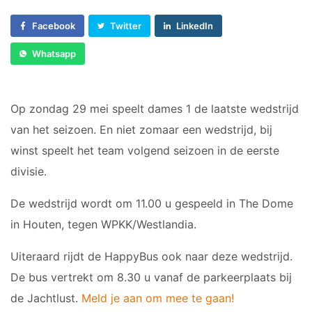
Sponsor worden
C1
Facebook
Twitter
LinkedIn
Lid worden
C2
Ledenshop
D1
Whatsapp
D2
Contact
E1
Op zondag 29 mei speelt dames 1 de laatste wedstrijd
E2
van het seizoen. En niet zomaar een wedstrijd, bij
E3
winst speelt het team volgend seizoen in de eerste
F1
F2
divisie.
De wedstrijd wordt om 11.00 u gespeeld in The Dome
RECREANTEN
in Houten, tegen WPKK/Westlandia.
Dames Midweek 1
Uiteraard rijdt de HappyBus ook naar deze wedstrijd.
Dames Midweek 2
De bus vertrekt om 8.30 u vanaf de parkeerplaats bij
de Jachtlust.
Meld je aan om mee te gaan!