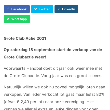
Sponsor worden
C1
Facebook
Twitter
LinkedIn
Lid worden
C2
Ledenshop
D1
Whatsapp
D2
Contact
E1
Grote Club Actie 2021
E2
E3
Op zaterdag 18 september start de verkoop van de
F1
Grote Clubactie weer!
F2
Voorwaarts Handbal doet dit jaar ook weer mee met
RECREANTEN
de Grote Clubactie. Vorig jaar was een groot succes.
Dames Midweek 1
Natuurlijk willen we ook nu zoveel mogelijk loten gaan
Dames Midweek 2
verkopen. Van ieder verkocht lot gaat maar liefst 80%
(ofwel € 2,40 per lot) naar onze vereniging. Hier
kunnen we allerlei extra en leuke dingen voor doen