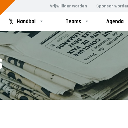
Vrijwilliger worden
Sponsor worde
Handbal
Teams
Agenda
GD
RECREANTEN
S
Dames Midweek 1
Dames Midweek 2