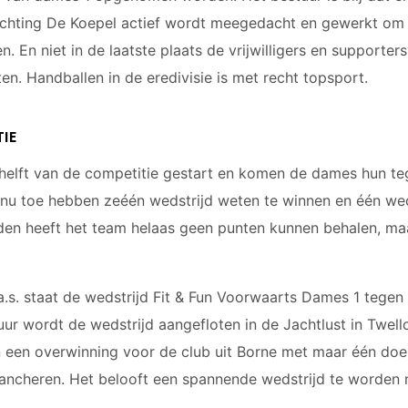
chting De Koepel actief wordt meegedacht en gewerkt om e
. En niet in de laatste plaats de vrijwilligers en supporter
ten. Handballen in de eredivisie is met recht topsport.
TIE
 helft van de competitie gestart en komen de dames hun t
nu toe hebben zeéén wedstrijd weten te winnen en één weds
jden heeft het team helaas geen punten kunnen behalen, ma
.s. staat de wedstrijd Fit & Fun Voorwaarts Dames 1 tegen
 wordt de wedstrijd aangefloten in de Jachtlust in Twello
n een overwinning voor de club uit Borne met maar één doelp
vancheren. Het belooft een spannende wedstrijd te worden 