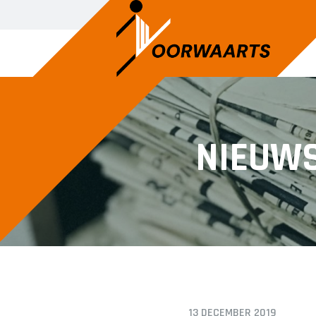
DAMES
JEU
NIEUW
Dames 1
A1
Dames 2
A2
B1
C1
C2
D1
D2
E1
13 DECEMBER 2019