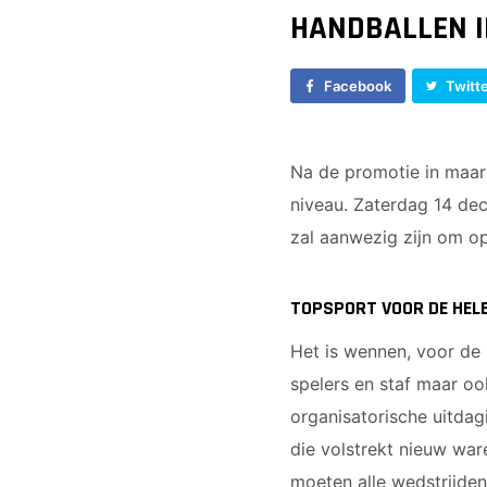
E2
HANDBALLEN IN
E3
F1
Facebook
Twitt
F2
Na de promotie in maar
niveau. Zaterdag 14 de
zal aanwezig zijn om o
TOPSPORT VOOR DE HELE
Het is wennen, voor de 
spelers en staf maar o
organisatorische uitda
die volstrekt nieuw war
moeten alle wedstrijden