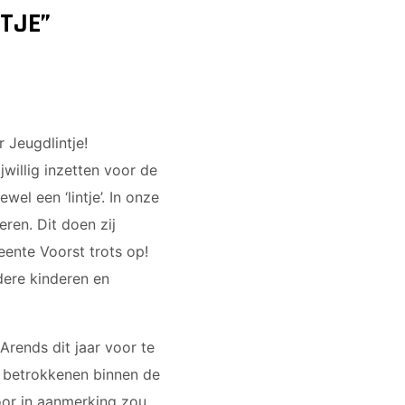
TJE”
 Jeugdlintje!
jwillig inzetten voor de
l een ‘lintje’. In onze
ren. Dit doen zij
eente Voorst trots op!
dere kinderen en
rends dit jaar voor te
e betrokkenen binnen de
oor in aanmerking zou