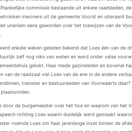
hankelijke commissie bestaande uit enkele raadsleden, de
 betrokken inwoners uit de gemeente Voorst en uiteraard b
het unaniem eens geworden over het toewijzen van de Voors
.
werd enkele weken geleden bekend dat Loes één van de dr
atuurlijk zelf nog niks van weten en werd onder valse voo
emeentehuis gelokt. Haar mede gezinsleden en bovenal haar
en van de raadzaal viel Loes van de ene in de andere verb
endinnen, trainster en bestuursleden van Voorwaarts daar? 
 plaatsvinden.
ie door de burgemeester over het hoe en waarom van het Vo
peech richting Loes waarin duidelijk werd gemaakt waarom z
ster roemde Loes om haar jarenlange inzet binnen de afde