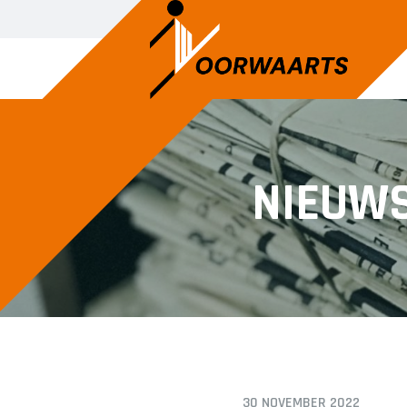
DAMES
JEU
NIEUW
Dames 1
A1
Dames 2
A2
B1
C1
C2
D1
D2
E1
30 NOVEMBER 2022