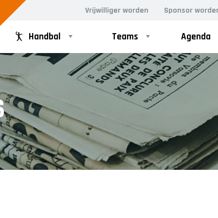
Vrijwilliger worden
Sponsor worde
Handbal
Teams
Agenda
GD
RECREANTEN
S
Dames Midweek 1
Dames Midweek 2