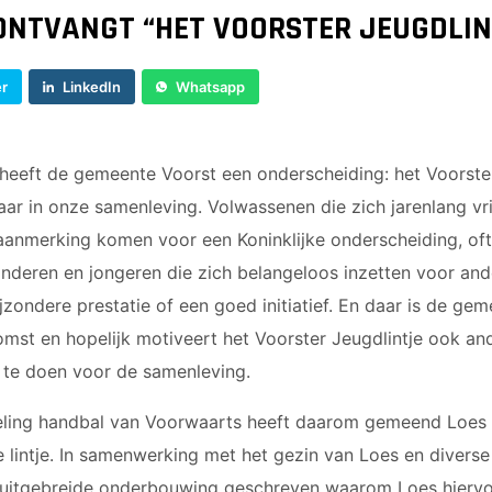
ONTVANGT “HET VOORSTER JEUGDLIN
er
LinkedIn
Whatsapp
heeft de gemeente Voorst een onderscheiding: het Voorster
baar in onze samenleving. Volwassenen die zich jarenlang vri
anmerking komen voor een Koninklijke onderscheiding, oftewe
deren en jongeren die zich belangeloos inzetten voor ande
jzondere prestatie of een goed initiatief. En daar is de gem
mst en hopelijk motiveert het Voorster Jeugdlintje ook an
 te doen voor de samenleving.
eling handbal van Voorwaarts heeft daarom gemeend Loes A
e lintje. In samenwerking met het gezin van Loes en divers
n uitgebreide onderbouwing geschreven waarom Loes hierv