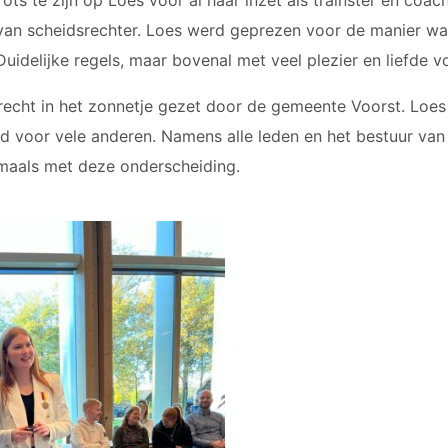
ts te zijn op Loes voor al haar inzet als trainster en coac
 van scheidsrechter. Loes werd geprezen voor de manier 
uidelijke regels, maar bovenal met veel plezier en liefde v
recht in het zonnetje gezet door de gemeente Voorst. Loes 
eld voor vele anderen. Namens alle leden en het bestuur van
gmaals met deze onderscheiding.