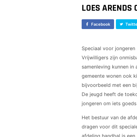
E2
LOES ARENDS 
E3
F1
Facebook
Twitt
F2
Speciaal voor jongeren 
Vrijwilligers zijn onmis
samenleving kunnen in a
gemeente wonen ook kin
bijvoorbeeld met een bi
De jeugd heeft de toeko
jongeren om iets goeds
Het bestuur van de afd
dragen voor dit special
afdeling handbal is ee