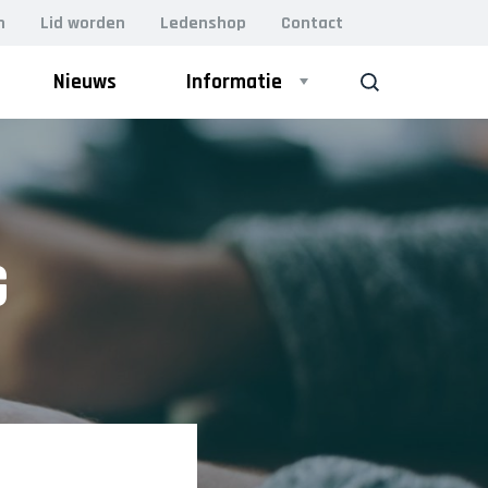
n
Lid worden
Ledenshop
Contact
Nieuws
Informatie
ZOEK
G