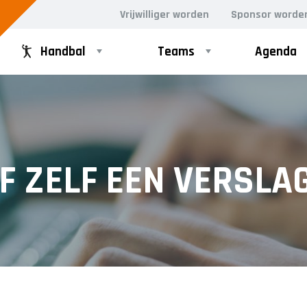
Vrijwilliger worden
Sponsor worde
Handbal
Teams
Agenda
GD
RECREANTEN
Dames Midweek 1
F ZELF EEN VERSLA
Dames Midweek 2