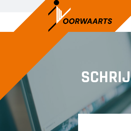
DAMES
JEU
Dames 1
A1
SCHRIJ
Dames 2
A2
B1
C1
C2
D1
D2
E1