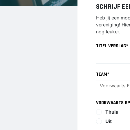
E2
SCHRIJF EE
E3
Heb jij een mo
F1
vereniging! Hie
F2
nog leuker.
TITEL VERSLAG
*
TEAM
*
VOORWAARTS SP
Thuis
Uit