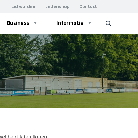
n
Lid worden
Ledenshop
Contact
Business
Informatie
ZOEK
el hebt laten liggen,