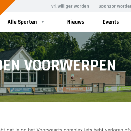
Vrijwilliger worden
Sponsor worde
Alle Sporten
Nieuws
Events
DEN VOORWERPEN
bt dat je op het Voorwaarts complex iets hebt verloren ofw