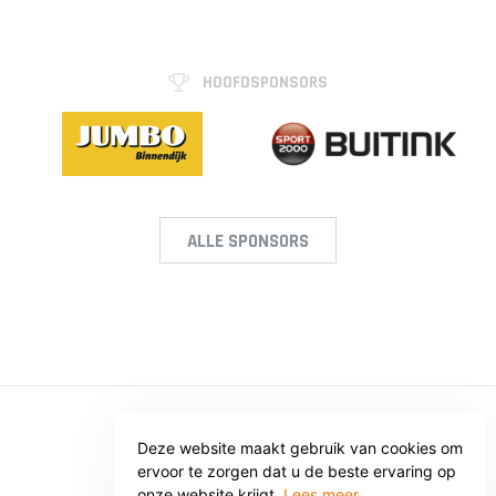
HOOFDSPONSORS
ALLE SPONSORS
© SV VOORWAARTS TWELLO
Deze website maakt gebruik van cookies om
ervoor te zorgen dat u de beste ervaring op
Privacy
Voorwaarden
onze website krijgt.
Lees meer