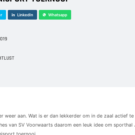
er
LinkedIn
Whatsapp
019
HTLUST
r weer aan. Wat is er dan lekkerder om in de zaal actief t
hes van SV Voorwaarts daarom een leuk idee om sporthal J
isport toernooi.