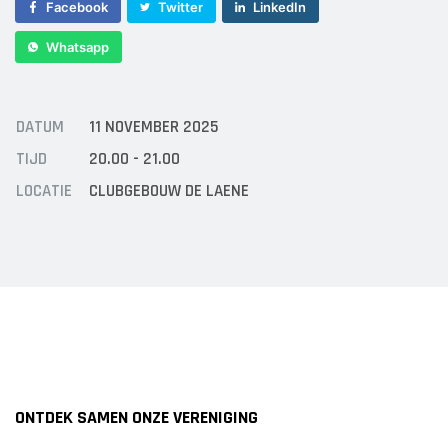
Sponsor worden
Facebook
Twitter
LinkedIn
Lid worden
Whatsapp
Ledenshop
Contact
DATUM
11 NOVEMBER 2025
TIJD
20.00 - 21.00
LOCATIE
CLUBGEBOUW DE LAENE
ONTDEK SAMEN ONZE VERENIGING