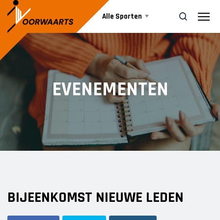
Alle Sporten
Nieuws
ZOEK
EVENEMENTEN
Events
Business
Informatie
BIJEENKOMST NIEUWE LEDEN
Vrijwilliger worden