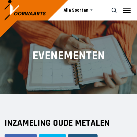
Alle Sporten
Nieuws
ZOEK
EVENEMENTEN
Events
Business
Informatie
INZAMELING OUDE METALEN
Vrijwilliger worden