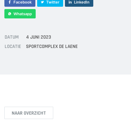
Sponsor worden
Facebook
Twitter
LinkedIn
Lid worden
Whatsapp
Ledenshop
Contact
DATUM
4 JUNI 2023
LOCATIE
SPORTCOMPLEX DE LAENE
NAAR OVERZICHT