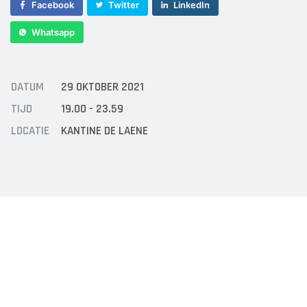
Sponsor worden
Facebook
Twitter
LinkedIn
Lid worden
Whatsapp
Ledenshop
Contact
DATUM
29 OKTOBER 2021
TIJD
19.00 - 23.59
LOCATIE
KANTINE DE LAENE