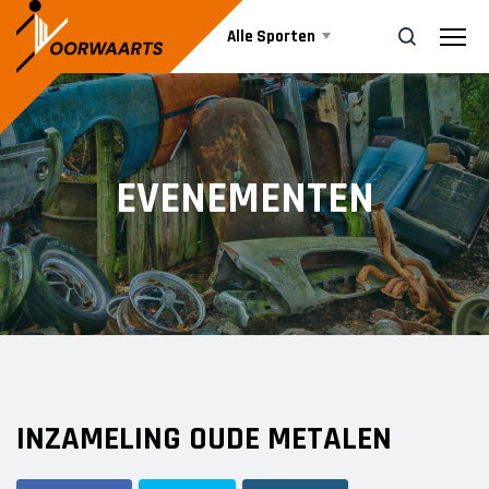
Alle Sporten
Nieuws
ZOEK
EVENEMENTEN
Events
Business
Informatie
INZAMELING OUDE METALEN
Vrijwilliger worden