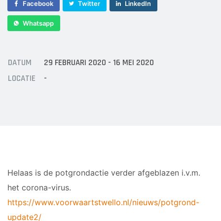
Sponsor worden
Facebook
Twitter
LinkedIn
Lid worden
Whatsapp
Ledenshop
Contact
DATUM
29 FEBRUARI 2020 - 16 MEI 2020
LOCATIE
-
Helaas is de potgrondactie verder afgeblazen i.v.m.
het corona-virus.
https://www.voorwaartstwello.nl/nieuws/potgrond-
update2/