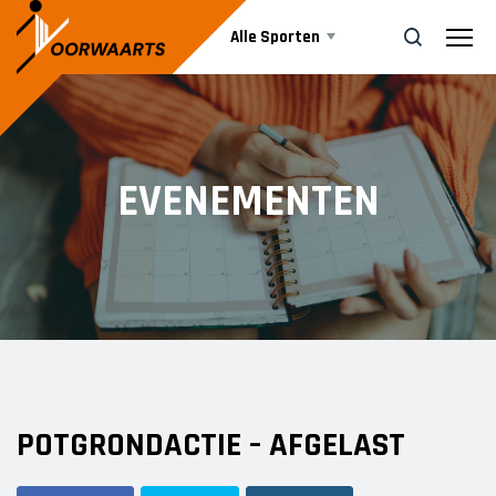
Alle Sporten
Nieuws
ZOEK
EVENEMENTEN
Events
Business
Informatie
POTGRONDACTIE – AFGELAST
Vrijwilliger worden