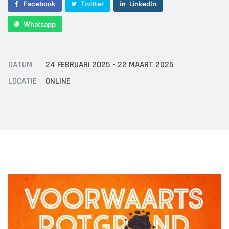
Sponsor worden
Facebook
Twitter
LinkedIn
Lid worden
Whatsapp
Ledenshop
Contact
DATUM
24 FEBRUARI 2025 - 22 MAART 2025
LOCATIE
ONLINE