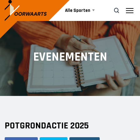
Alle Sporten
Nieuws
ZOEK
EVENEMENTEN
Events
Business
Informatie
POTGRONDACTIE 2025
Vrijwilliger worden