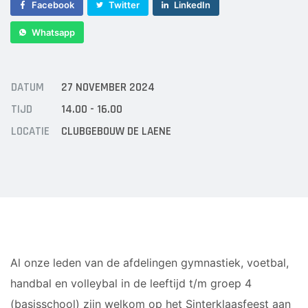
Sponsor worden
Facebook
Twitter
LinkedIn
Lid worden
Whatsapp
Ledenshop
Contact
DATUM
27 NOVEMBER 2024
TIJD
14.00 - 16.00
LOCATIE
CLUBGEBOUW DE LAENE
Al onze leden van de afdelingen gymnastiek, voetbal,
handbal en volleybal in de leeftijd t/m groep 4
(basisschool) zijn welkom op het Sinterklaasfeest aan