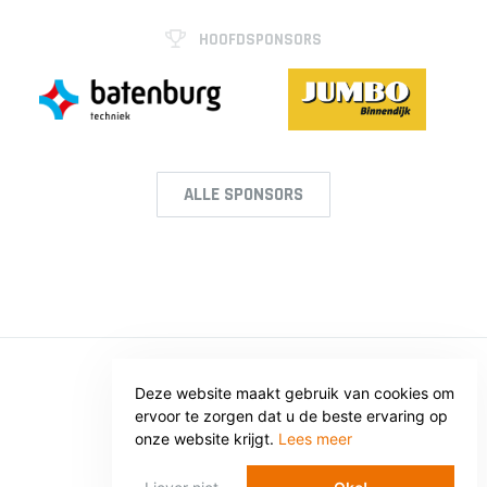
HOOFDSPONSORS
ALLE SPONSORS
Deze website maakt gebruik van cookies om
© SV VOORWAARTS TWELLO
ervoor te zorgen dat u de beste ervaring op
Privacy
Voorwaarden
onze website krijgt.
Lees meer
WEBSITE: WEBBA BV