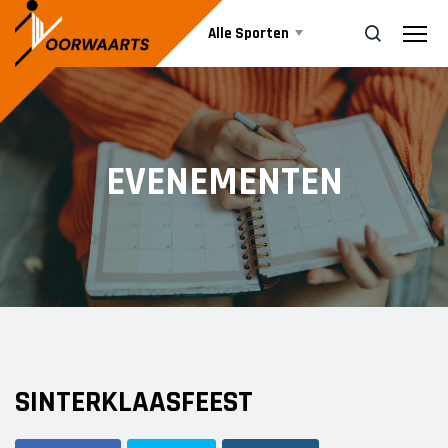
Alle Sporten
Nieuws
ZOEK
EVENEMENTEN
Events
Business
Informatie
SINTERKLAASFEEST
Vrijwilliger worden