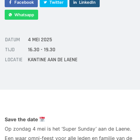
Sponsor worden
Facebook
Twitter
LinkedIn
Lid worden
Whatsapp
Ledenshop
Contact
DATUM
4 MEI 2025
TIJD
16.30 - 19.30
LOCATIE
KANTINE AAN DE LAENE
Save the date
Op zondag 4 mei is het ‘Super Sunday’ aan de Laene.
Een waar omni-feest voor alle leden en familie van de