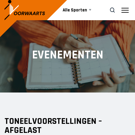
Alle Sporten
Nieuws
ZOEK
EVENEMENTEN
Events
Business
Informatie
TONEELVOORSTELLINGEN –
Vrijwilliger worden
AFGELAST