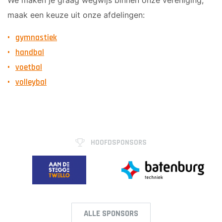
We maken je graag wegwijs binnen onze vereniging,
Sponsor worden
maak een keuze uit onze afdelingen:
Lid worden
gymnastiek
Ledenshop
handbal
Contact
voetbal
volleybal
HOOFDSPONSORS
ALLE SPONSORS