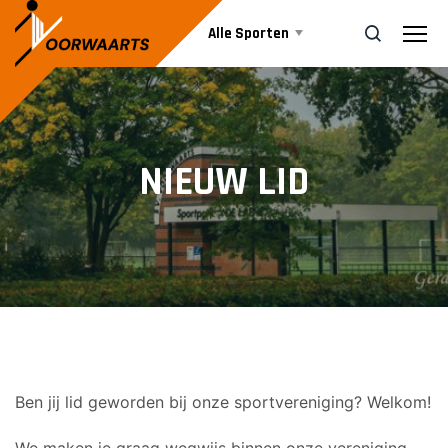
Alle Sporten
Nieuws
ZOEK
NIEUW LID
Events
Business
Informatie
Ben jij lid geworden bij onze sportvereniging? Welkom!
Vrijwilliger worden