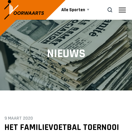
Alle Sporten
Nieuws
ZOEK
NIEUWS
Events
Business
Informatie
9 MAART 2020
Vrijwilliger worden
HET FAMILIEVOETBAL TOERNOOI