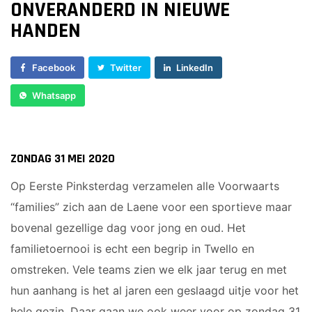
ONVERANDERD IN NIEUWE
Sponsor worden
HANDEN
Lid worden
Ledenshop
Facebook
Twitter
LinkedIn
Contact
Whatsapp
ZONDAG 31 MEI 2020
Op Eerste Pinksterdag verzamelen alle Voorwaarts
“families” zich aan de Laene voor een sportieve maar
bovenal gezellige dag voor jong en oud. Het
familietoernooi is echt een begrip in Twello en
omstreken. Vele teams zien we elk jaar terug en met
hun aanhang is het al jaren een geslaagd uitje voor het
hele gezin. Daar gaan we ook weer voor op zondag 31