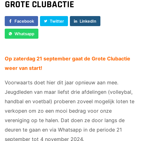
GROTE CLUBACTIE
Sponsor worden
Lid worden
Facebook
Twitter
LinkedIn
Ledenshop
Whatsapp
Contact
Op zaterdag 21 september gaat de Grote Clubactie
weer van start!
Voorwaarts doet hier dit jaar opnieuw aan mee.
Jeugdleden van maar liefst drie afdelingen (volleybal,
handbal en voetbal) proberen zoveel mogelijk loten te
verkopen om zo een mooi bedrag voor onze
vereniging op te halen. Dat doen ze door langs de
deuren te gaan en via Whatsapp in de periode 21
september tot 4 november 2024.