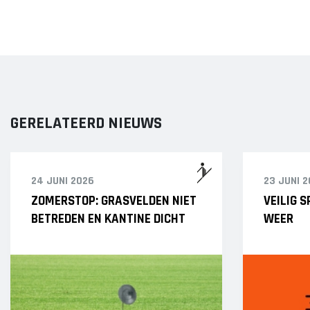
GERELATEERD NIEUWS
24 JUNI 2026
23 JUNI 
ZOMERSTOP: GRASVELDEN NIET
VEILIG 
BETREDEN EN KANTINE DICHT
WEER