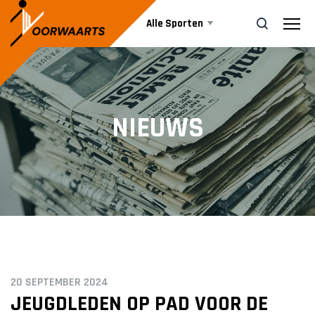
Alle Sporten
Nieuws
ZOEK
NIEUWS
Events
Business
Informatie
20 SEPTEMBER 2024
Vrijwilliger worden
JEUGDLEDEN OP PAD VOOR DE