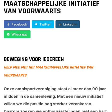
MAATSCHAPPELIJKE INITIATIEF
Sponsor worden
VAN VOORWAARTS
Lid worden
Ledenshop
Facebook
Twitter
LinkedIn
Contact
Whatsapp
BEWEGING VOOR IEDEREEN
HELP MEE MET HET MAATSCHAPPELIJKE INITIATIEF VAN
VOORWAARTS
Onze omnisportvereniging staat al meer dan 90 jaar
midden in de samenleving. Met een nieuw initiatief
willen we die positie nog sterker verankeren.
Daarom zoeken we enthousiastelingen met een hart