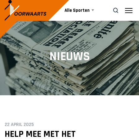
Alle Sporten
Nieuws
ZOEK
NIEUWS
Events
Business
Informatie
22 APRIL 2025
Vrijwilliger worden
HELP MEE MET HET