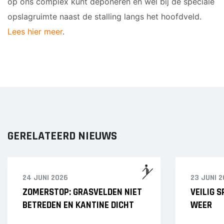
op ons complex kunt deponeren en wel bij de speciale
opslagruimte naast de stalling langs het hoofdveld.
Lees hier meer
.
GERELATEERD NIEUWS
24 JUNI 2026
23 JUNI 
ZOMERSTOP: GRASVELDEN NIET
VEILIG 
BETREDEN EN KANTINE DICHT
WEER