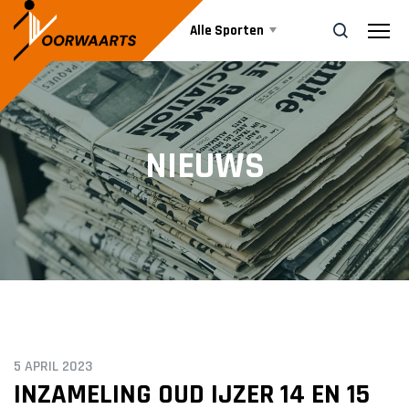
Alle Sporten
Nieuws
ZOEK
NIEUWS
Events
Business
Informatie
5 APRIL 2023
Vrijwilliger worden
INZAMELING OUD IJZER 14 EN 15