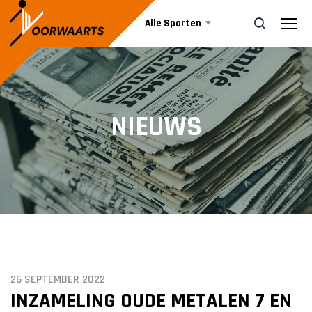
Alle Sporten
Nieuws
ZOEK
NIEUWS
Events
Business
Informatie
26 SEPTEMBER 2022
Vrijwilliger worden
INZAMELING OUDE METALEN 7 EN