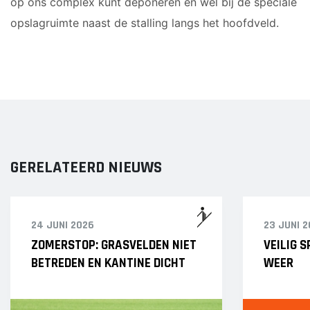
op ons complex kunt deponeren en wel bij de speciale
opslagruimte naast de stalling langs het hoofdveld.
GERELATEERD NIEUWS
24 JUNI 2026
23 JUNI 
ZOMERSTOP: GRASVELDEN NIET
VEILIG 
BETREDEN EN KANTINE DICHT
WEER