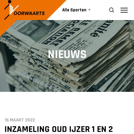
Alle Sporten
Nieuws
ZOEK
NIEUWS
Events
Business
Informatie
16 MAART 2022
Vrijwilliger worden
INZAMELING OUD IJZER 1 EN 2