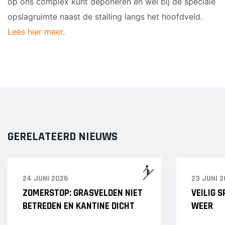
op ons complex kunt deponeren en wel bij de speciale
opslagruimte naast de stalling langs het hoofdveld.
Lees hier meer
.
GERELATEERD NIEUWS
24 JUNI 2026
23 JUNI 
ZOMERSTOP: GRASVELDEN NIET
VEILIG 
BETREDEN EN KANTINE DICHT
WEER