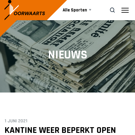
Alle Sporten
Nieuws
ZOEK
NIEUWS
Events
Business
Informatie
1 JUNI 2021
Vrijwilliger worden
KANTINE WEER BEPERKT OPEN