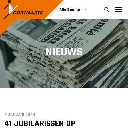
Alle Sporten
Nieuws
ZOEK
NIEUWS
Events
Business
Informatie
7 JANUARI 2024
Vrijwilliger worden
41 JUBILARISSEN OP