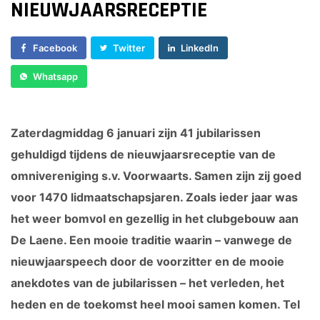
NIEUWJAARSRECEPTIE
Sponsor worden
Lid worden
Facebook
Twitter
LinkedIn
Ledenshop
Whatsapp
Contact
Zaterdagmiddag 6 januari zijn 41 jubilarissen
gehuldigd tijdens de nieuwjaarsreceptie van de
omnivereniging s.v. Voorwaarts. Samen zijn zij goed
voor 1470 lidmaatschapsjaren. Zoals ieder jaar was
het weer bomvol en gezellig in het clubgebouw aan
De Laene. Een mooie traditie waarin – vanwege de
nieuwjaarspeech door de voorzitter en de mooie
anekdotes van de jubilarissen – het verleden, het
heden en de toekomst heel mooi samen komen. Tel