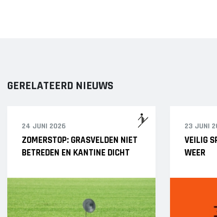
GERELATEERD NIEUWS
24 JUNI 2026
23 JUNI 
ZOMERSTOP: GRASVELDEN NIET
VEILIG 
BETREDEN EN KANTINE DICHT
WEER