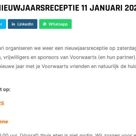
NIEUWJAARSRECEPTIE 11 JANUARI 20
er
LinkedIn
Whatsapp
ari organiseren we weer een nieuwjaarsreceptie op zaterda
 vrijwilligers en sponsors van Voorwaarts (en hun partner
 nieuwe jaar met je Voorwaarts vrienden en natuurlijk de hul
t op:
25
ene
.00 uur. (Vooraf) thuis eten is niet nodig. Wij zorgen voor