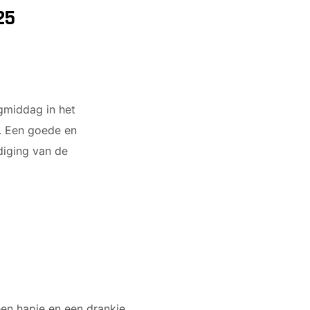
25
gmiddag in het
). Een goede en
diging van de
 een hapje en een drankje