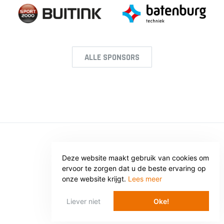
ALLE SPONSORS
© SV VOORWAARTS TWELLO
Deze website maakt gebruik van cookies om
Privacy
Voorwaarden
ervoor te zorgen dat u de beste ervaring op
onze website krijgt.
Lees meer
WEBSITE: WEBBA BV
Liever niet
Oke!