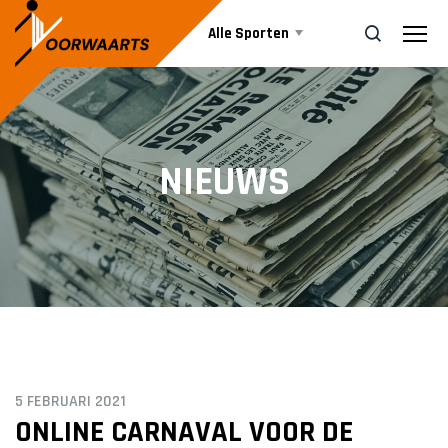
Alle Sporten
Nieuws
ZOEK
NIEUWS
Events
Business
Informatie
5 FEBRUARI 2021
Vrijwilliger worden
ONLINE CARNAVAL VOOR DE