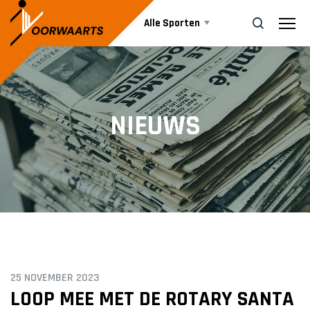
Alle Sporten
Nieuws
ZOEK
NIEUWS
Events
Business
Informatie
25 NOVEMBER 2023
Vrijwilliger worden
LOOP MEE MET DE ROTARY SANTA