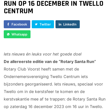
RUN OP 16 DECEMBER IN TWELLO
Sponsor worden
CENTRUM
Lid worden
Ledenshop
Facebook
Twitter
LinkedIn
Contact
Whatsapp
Iets nieuws én leuks voor het goede doel
De allereerste editie van de “Rotary Santa Run”
Rotary Club Voorst heeft samen met de
Ondernemersvereniging Twello Centrum iets
bijzonders georganiseerd. Iets nieuws, speciaal voor
Twello om in de kerstsfeer te komen en de
kerstvakantie mee af te trappen: de Rotary Santa Run
op zaterdag 16 december 2023 om 16 uur in Twello.