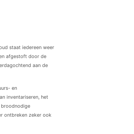
 oud staat iedereen weer
en afgestoft door de
aterdagochtend aan de
uurs- en
n inventariseren, het
e broodnodige
r er ontbreken zeker ook