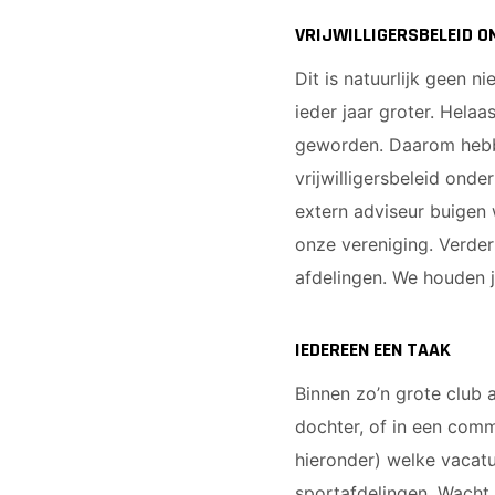
VRIJWILLIGERSBELEID O
Dit is natuurlijk geen n
ieder jaar groter. Helaa
geworden. Daarom hebb
vrijwilligersbeleid ond
extern adviseur buigen 
onze vereniging. Verder
afdelingen. We houden j
IEDEREEN EEN TAAK
Binnen zo’n grote club 
dochter, of in een commi
hieronder) welke vacat
sportafdelingen. Wacht 