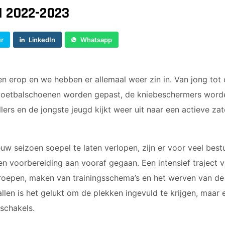
 2022-2023
er
LinkedIn
Whatsapp
n erop en we hebben er allemaal weer zin in. Van jong tot
 voetbalschoenen worden gepast, de kniebeschermers word
llers en de jongste jeugd kijkt weer uit naar een actieve z
uw seizoen soepel te laten verlopen, zijn er voor veel best
n voorbereiding aan vooraf gegaan. Een intensief traject va
roepen, maken van trainingsschema’s en het werven van d
evallen is het gelukt om de plekken ingevuld te krijgen, maa
 schakels.