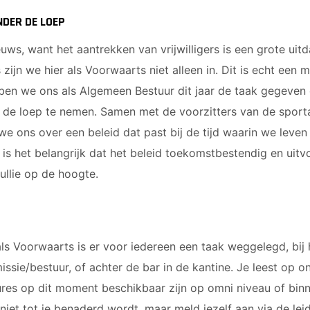
NDER DE LOEP
ieuws, want het aantrekken van vrijwilligers is een grote uit
s zijn we hier als Voorwaarts niet alleen in. Dit is echt een 
en we ons als Algemeen Bestuur dit jaar de taak gegeven
er de loep te nemen. Samen met de voorzitters van de spor
we ons over een beleid dat past bij de tijd waarin we leven
 is het belangrijk dat het beleid toekomstbestendig en uitvo
ullie op de hoogte.
als Voorwaarts is er voor iedereen een taak weggelegd, bij
ssie/bestuur, of achter de bar in de kantine. Je leest op on
ures op dit moment beschikbaar zijn op omni niveau of bin
niet tot je benaderd wordt, maar meld jezelf aan via de lei