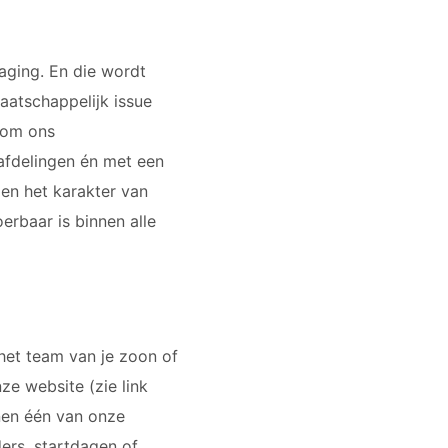
daging. En die wordt
maatschappelijk issue
 om ons
tafdelingen én met een
 en het karakter van
erbaar is binnen alle
 het team van je zoon of
ze website (zie link
nen één van onze
ders, startdagen of