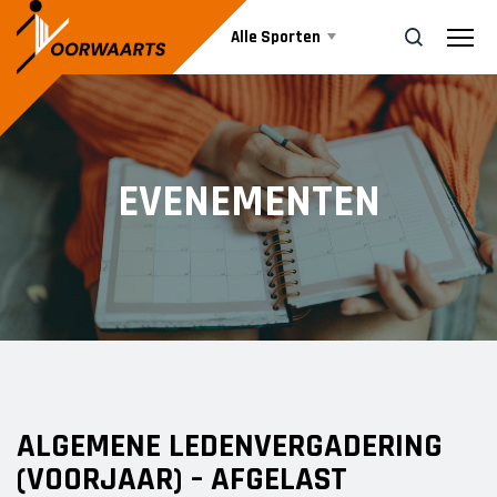
Alle Sporten
Nieuws
ZOEK
EVENEMENTEN
Events
Business
Informatie
ALGEMENE LEDENVERGADERING
Vrijwilliger worden
(VOORJAAR) – AFGELAST