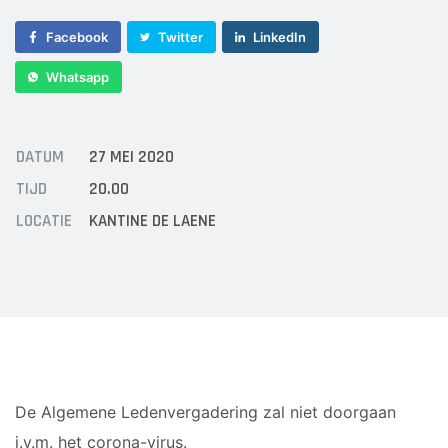
Sponsor worden
Facebook
Twitter
LinkedIn
Lid worden
Ledenshop
Whatsapp
Contact
DATUM
27 MEI 2020
TIJD
20.00
LOCATIE
KANTINE DE LAENE
De Algemene Ledenvergadering zal niet doorgaan
i.v.m. het corona-virus.